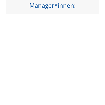
Manager*innen:
Prozesse und Strukturen ("Was"),
Führungsstil ("Wie") und Evidenz-basiertes
Management ("Wozu") beim Wandel hin zu
mehr Agilität.
PAC, PAL-E und PAL-EBM, drei Trainings
speziell für Manager*innen, Scrum Master
und Product Owner.
Entdecken Sie jetzt unseren Management-
Track!
mehr Infos...