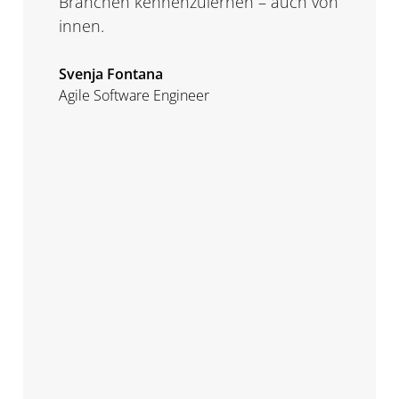
Branchen kennenzulernen – auch von
d
innen.
a
Svenja Fontana
D
Agile Software Engineer
A