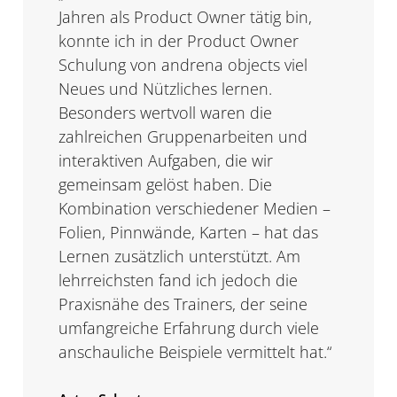
Jahren als Product Owner tätig bin,
v
konnte ich in der Product Owner
b
Schulung von andrena objects viel
e
Neues und Nützliches lernen.
b
Besonders wertvoll waren die
d
zahlreichen Gruppenarbeiten und
E
interaktiven Aufgaben, die wir
A
gemeinsam gelöst haben. Die
g
Kombination verschiedener Medien –
Folien, Pinnwände, Karten – hat das
u
Lernen zusätzlich unterstützt. Am
k
lehrreichsten fand ich jedoch die
A
Praxisnähe des Trainers, der seine
umfangreiche Erfahrung durch viele
A
anschauliche Beispiele vermittelt hat.“
P