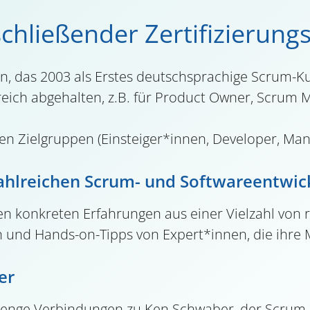
chließender Zertifizierung
 das 2003 als Erstes deutschsprachige Scrum-Ku
lgreich abgehalten, z.B. für Product Owner, Scrum 
chen Zielgruppen (Einsteiger*innen, Developer, Ma
zahlreichen Scrum- und Softwareentwic
den konkreten Erfahrungen aus einer Vielzahl von
 und Hands-on-Tipps von Expert*innen, die ihre M
er
 enge Verbindungen zu Ken Schwaber, der Scrum 