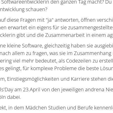
e Softwareentwicklerin den ganzen Tag macht? Du
entwicklung schauen?
 auf diese Fragen mit "ja" antworten, öffnen ver
nen erwartet ein eigens für sie zusammengestellt
icklerin gibt und die Zusammenarbeit in einem ag
 kleine Software, gleichzeitig haben sie ausgieb
ach allem zu fragen, was sie im Zusammenhang mi
ering viel mehr bedeutet, als Codezeilen zu erst
s gelingt, für komplexe Probleme die beste Lösun
, Einstiegsmöglichkeiten und Karriere stehen di
irls'Day am 23.April von den jeweiligen andrena N
ln dabei.
ojekt, in dem Mädchen Studien und Berufe kennenl